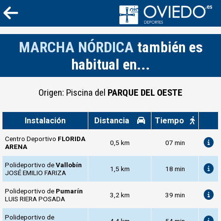
MARCHA NÓRDICA
también es
habitual en...
Origen: Piscina del
PARQUE DEL OESTE
Instalación
Distancia
Tiempo
Centro Deportivo
FLORIDA
0,5 km
07 min
ARENA
Polideportivo de
Vallobín
1,5 km
18 min
JOSÉ EMILIO FARIZA
Polideportivo de
Pumarín
3,2 km
39 min
LUIS RIERA POSADA
Polideportivo de
4,4 km
54 min